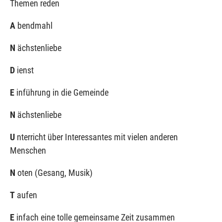
Themen reden
A
bendmahl
N
ächstenliebe
D
ienst
E
inführung in die Gemeinde
N
ächstenliebe
U
nterricht über Interessantes mit vielen anderen
Menschen
N
oten (Gesang, Musik)
T
aufen
E
infach eine tolle gemeinsame Zeit zusammen