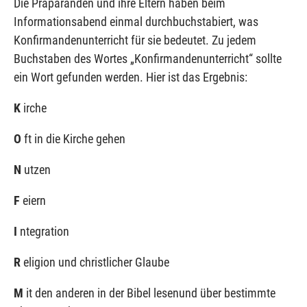
Die Präparanden und ihre Eltern haben beim
Informationsabend einmal durchbuchstabiert, was
Konfirmandenunterricht für sie bedeutet. Zu jedem
Buchstaben des Wortes „Konfirmandenunterricht“ sollte
ein Wort gefunden werden. Hier ist das Ergebnis:
K
irche
O
ft in die Kirche gehen
N
utzen
F
eiern
I
ntegration
R
eligion und christlicher Glaube
M
it den anderen in der Bibel lesen
und über bestimmte