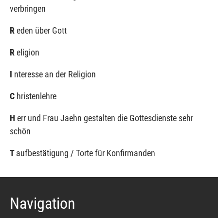
verbringen
R
eden über Gott
R
eligion
I
nteresse an der Religion
C
hristenlehre
H
err und Frau Jaehn gestalten die Gottesdienste sehr
schön
T
aufbestätigung / Torte für Konfirmanden
Navigation