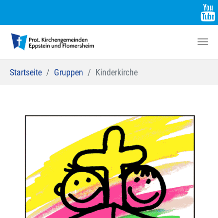
Zum Hauptinhalt springen
Sie sind hier:
Startseite
Gruppen
Kinderkirche