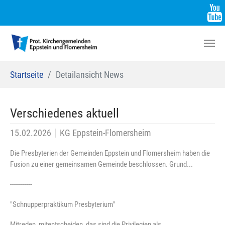
Zum Hauptinhalt springen
Sie sind hier:
Startseite
Detailansicht News
Verschiedenes aktuell
15.02.2026
KG Eppstein-Flomersheim
Die Presbyterien der Gemeinden Eppstein und Flomersheim haben die
Fusion zu einer gemeinsamen Gemeinde beschlossen. Grund...
-----------
"Schnupperpraktikum Presbyterium"
Mitreden, mitentscheiden, das sind die Privilegien als...